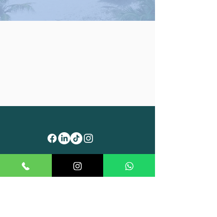
ركز شمس للأعمال، مدينة الشارقة
للإعلام (منطقة حرة)، المسنّد،
الشارقة، الإمارات العربية المتحدة.
info@KAFU.AE
هاتف: +97165309038