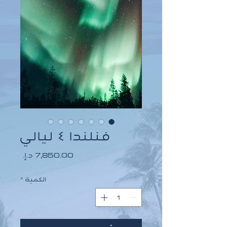
فنلندا ٤ ليالي
السعر
الكمية
*